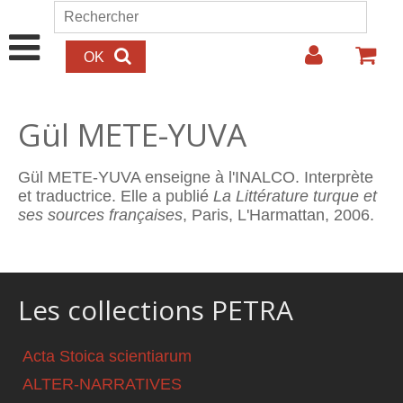
Aller au contenu principal
Rechercher
Formulaire de recherche
Gül METE-YUVA
Gül METE-YUVA enseigne à l'INALCO. Interprète
et traductrice. Elle a publié
La Littérature turque et
ses sources françaises
, Paris, L'Harmattan, 2006.
Les collections PETRA
Acta Stoica scientiarum
ALTER-NARRATIVES