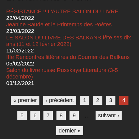
RÉSISTANCE !! L'AUTRE SALON DU LIVRE
22/04/2022
Jeanine Baude et le Printemps des Poètes
23/03/2022
LE SALON DU LIVRE DES BALKANS fête ses dix
ans (11 et 12 février 2022)
11/02/2022
IIIe Rencontres littéraires du Courrier des Balkans
05/02/2022
Salon du livre russe Russkaya Literatura (3-5
décembre)
03/12/2021
Pages
« premier
‹ précédent
1
2
3
4
5
6
7
8
9
…
suivant ›
dernier »