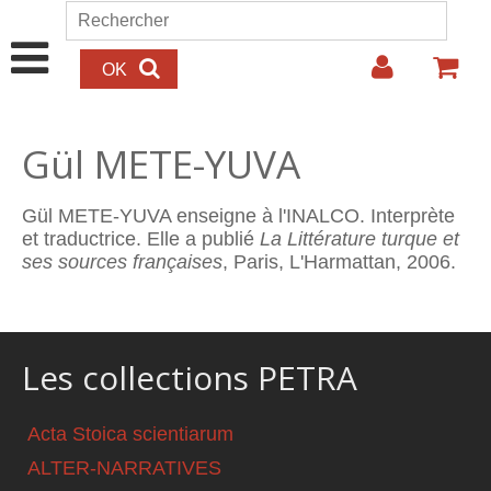
Aller au contenu principal
Rechercher
Formulaire de recherche
Gül METE-YUVA
Gül METE-YUVA enseigne à l'INALCO. Interprète
et traductrice. Elle a publié
La Littérature turque et
ses sources françaises
, Paris, L'Harmattan, 2006.
Les collections PETRA
Acta Stoica scientiarum
ALTER-NARRATIVES