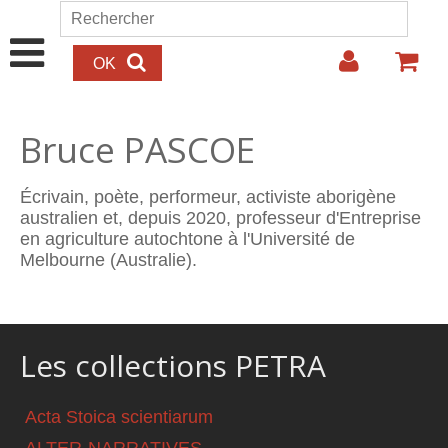
Aller au contenu principal
Rechercher
Formulaire de recherche
Bruce PASCOE
Écrivain, poète, performeur, activiste aborigène
australien et, depuis 2020, professeur d'Entreprise
en agriculture autochtone à l'Université de
Melbourne (Australie).
Les collections PETRA
Acta Stoica scientiarum