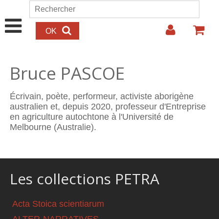
Aller au contenu principal
Rechercher
Formulaire de recherche
Bruce PASCOE
Écrivain, poète, performeur, activiste aborigène
australien et, depuis 2020, professeur d'Entreprise
en agriculture autochtone à l'Université de
Melbourne (Australie).
Les collections PETRA
Acta Stoica scientiarum