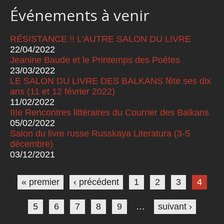
Événements à venir
RÉSISTANCE !! L'AUTRE SALON DU LIVRE
22/04/2022
Jeanine Baude et le Printemps des Poètes
23/03/2022
LE SALON DU LIVRE DES BALKANS fête ses dix
ans (11 et 12 février 2022)
11/02/2022
IIIe Rencontres littéraires du Courrier des Balkans
05/02/2022
Salon du livre russe Russkaya Literatura (3-5
décembre)
03/12/2021
Pages
« premier
‹ précédent
1
2
3
4
5
6
7
8
9
…
suivant ›