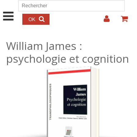
Aller au contenu principal
Rechercher
Formulaire de recherche
William James :
psychologie et cognition
22.00€