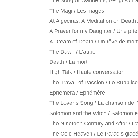
The Song of Wandering Aengus / La
The Magi / Les mages
At Algeciras. A Meditation on Death 
A Prayer for my Daughter / Une prièr
A Dream of Death / Un rêve de mor
The Dawn / L’aube
Death / La mort
High Talk / Haute conversation
The Travail of Passion / Le Supplice
Ephemera / Ephémère
The Lover’s Song / La chanson de l
Solomon and the Witch / Salomon et
The Nineteen Century and After / L’
The Cold Heaven / Le Paradis glac