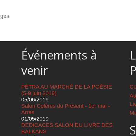
ages
Événements à
L
venir
PÉTRA AU MARCHÉ DE LA POÉSIE
Co
(5-9 juin 2019)
Au
05/06/2019
Li
Salon Colères du Présent - 1er mai -
Arras
Ma
01/05/2019
DEDICACES SALON DU LIVRE DES
S
BALKANS