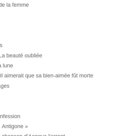
de la femme
s
a beauté oubliée
a lune
l aimerait que sa bien-aimée fût morte
ages
onfession
« Antigone »