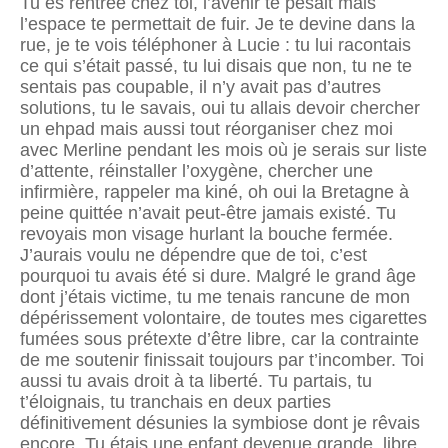
Tu es rentrée chez toi, l’avenir te pesait mais
l’espace te permettait de fuir. Je te devine dans la
rue, je te vois téléphoner à Lucie : tu lui racontais
ce qui s’était passé, tu lui disais que non, tu ne te
sentais pas coupable, il n’y avait pas d’autres
solutions, tu le savais, oui tu allais devoir chercher
un ehpad mais aussi tout réorganiser chez moi
avec Merline pendant les mois où je serais sur liste
d’attente, réinstaller l’oxygène, chercher une
infirmière, rappeler ma kiné, oh oui la Bretagne à
peine quittée n’avait peut-être jamais existé. Tu
revoyais mon visage hurlant la bouche fermée.
J’aurais voulu ne dépendre que de toi, c’est
pourquoi tu avais été si dure. Malgré le grand âge
dont j’étais victime, tu me tenais rancune de mon
dépérissement volontaire, de toutes mes cigarettes
fumées sous prétexte d’être libre, car la contrainte
de me soutenir finissait toujours par t’incomber. Toi
aussi tu avais droit à ta liberté. Tu partais, tu
t’éloignais, tu tranchais en deux parties
définitivement désunies la symbiose dont je rêvais
encore. Tu étais une enfant devenue grande, libre,