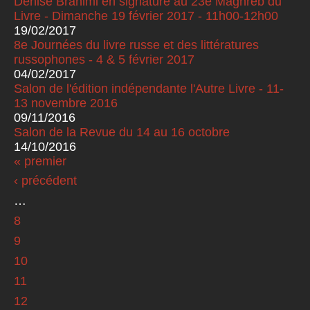
Denise Brahimi en signature au 23e Maghreb du
Livre - Dimanche 19 février 2017 - 11h00-12h00
19/02/2017
8e Journées du livre russe et des littératures
russophones - 4 & 5 février 2017
04/02/2017
Salon de l'édition indépendante l'Autre Livre - 11-
13 novembre 2016
09/11/2016
Salon de la Revue du 14 au 16 octobre
14/10/2016
« premier
Pages
‹ précédent
…
8
9
10
11
12