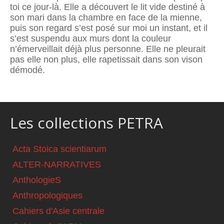
toi ce jour-là. Elle a découvert le lit vide destiné à
son mari dans la chambre en face de la mienne,
puis son regard s’est posé sur moi un instant, et il
s’est suspendu aux murs dont la couleur
n’émerveillait déjà plus personne. Elle ne pleurait
pas elle non plus, elle rapetissait dans son vison
démodé.
Les collections PETRA
Acta Stoica scientiarum
ALTER-NARRATIVES
AnthologieS
Anthropologiques
Cahiers d'Asie centrale