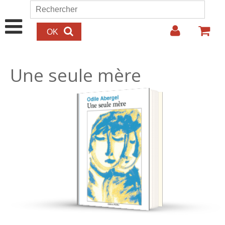
Aller au contenu principal
Rechercher
Formulaire de recherche
Une seule mère
15.00€