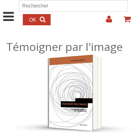
Aller au contenu principal
Rechercher
Formulaire de recherche
Témoigner par l'image
27.00€