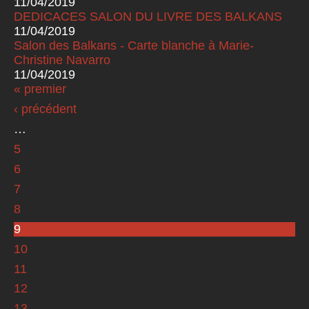
11/04/2019
DEDICACES SALON DU LIVRE DES BALKANS
11/04/2019
Salon des Balkans - Carte blanche à Marie-
Christine Navarro
11/04/2019
« premier
Pages
‹ précédent
…
5
6
7
8
9
10
11
12
13