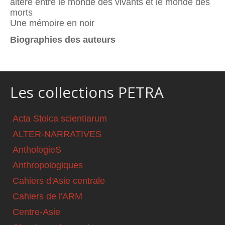
altéré entre le monde des vivants et le monde des
morts
Une mémoire en noir
Biographies des auteurs
Les collections PETRA
Acta Stoica scientiarum
ALTER-NARRATIVES
AnthologieS
Anthropologiques
Cahiers d'Asie centrale
Cahiers de l'ARM
Centre-Asie