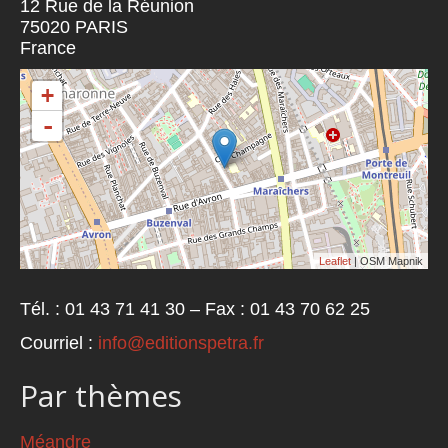
12 Rue de la Réunion
75020
PARIS
France
+
-
Leaflet
| OSM Mapnik
Tél. : 01 43 71 41 30 – Fax : 01 43 70 62 25
Courriel :
info@editionspetra.fr
Par thèmes
Méandre