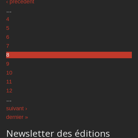
‹ précédent
…
4
5
6
7
8
9
10
11
12
…
suivant ›
dernier »
Newsletter des éditions