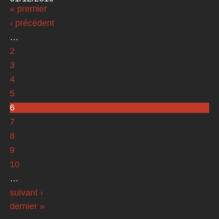
« premier
Pages
‹ précédent
…
2
3
4
5
6
7
8
9
10
…
suivant ›
dernier »