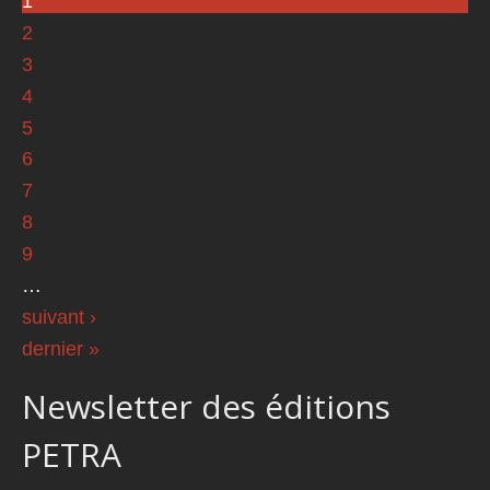
1
Pages
2
3
4
5
6
7
8
9
…
suivant ›
dernier »
Newsletter des éditions
PETRA