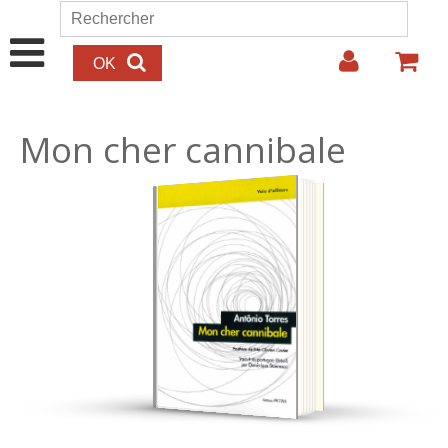
Aller au contenu principal
Rechercher
Formulaire de recherche
Mon cher cannibale
15.00€