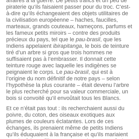
affaires à la guerre. De petits trafics et un peu de
piraterie qu’ils faisaient passer pour du troc. C’est-
à-dire qu’ils échangeaient des objets utilitaires de
la civilisation européenne – haches, faucilles,
marteaux, grands couteaux, hameçons, parfums et
les fameux petits miroirs – contre des produits
précieux du pays, tel que le
pau-brasil
, que les
Indiens appelaient
ibirapitanga
, le bois de teinture
tiré d’un arbre si gros que trois hommes ne
suffisaient pas à l’embrasser. Il donnait cette
teinture rouge avec laquelle les indigènes se
peignaient le corps. Le
pau-brasil
, qui est à
l’origine du nom définitif de notre pays – selon
l’hypothèse la plus courante – était devenu l’arbre
le plus recherché pour sa valeur commerciale, un
bois si convoité qu’il envoûtait tous les Blancs.
Et ce n’était pas tout : ils recherchaient aussi du
poivre, du coton, des oiseaux exotiques aux
plumes de couleurs éclatantes. Lors de ces
échanges, ils prenaient même de petits Indiens
qu’ils éduquaient à la française et qu’ils mariaient