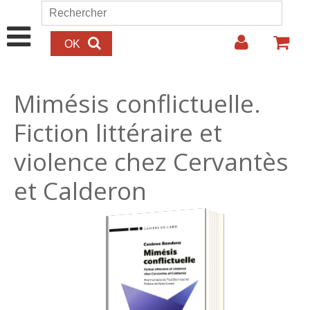
Aller au contenu principal
Rechercher
Formulaire de recherche
Mimésis conflictuelle.
Fiction littéraire et
violence chez Cervantès
et Calderon
16.00€