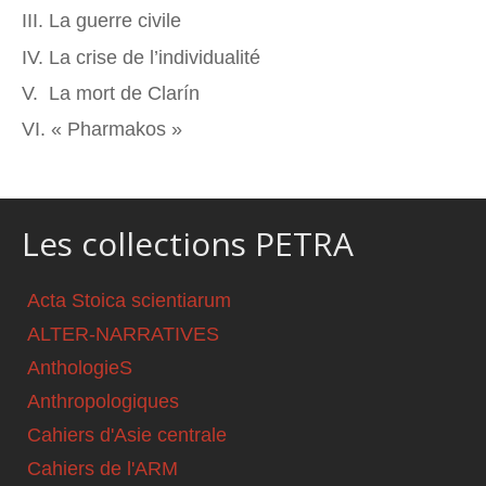
III. La guerre civile
IV. La crise de l’individualité
V. La mort de Clarín
VI. « Pharmakos »
Les collections PETRA
Acta Stoica scientiarum
ALTER-NARRATIVES
AnthologieS
Anthropologiques
Cahiers d'Asie centrale
Cahiers de l'ARM