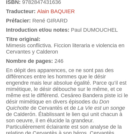
ISBN:
9782847431636
Traducteur:
Alain BAQUIER
Préfacier:
René GIRARD
Introduction et/ou notes:
Paul DUMOUCHEL
Titre original:
Mimesis conflictiva. Ficcion literaria e violencia en
Cervantes y Calderon
Nombre de pages:
246
En dépit des apparences, ce ne sont pas des
différences entre les hommes que le désir
engendre mais leur absolue égalité. Parce qu’il est
mimétique, le désir débouche sur le même, et ce
même est le différend. Cesáreo Bandera piste ici le
désir mimétique en divers épisodes du
Don
Quichotte
de Cervantès et de
La Vie est un songe
de Calderón. Établissant le lien qui unit chacun à
son oeuvre, il en élucide la grandeur.
Particulièrement éclairante est son analyse de la
relation de Cervantès à son héros. Cervantès