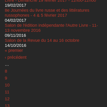
Livre - Dimanche 19 février 2017 - 11h00-12h00
19/02/2017
8e Journées du livre russe et des littératures
russophones - 4 & 5 février 2017
04/02/2017
Salon de l'édition indépendante l'Autre Livre - 11-
13 novembre 2016
09/11/2016
Salon de la Revue du 14 au 16 octobre
14/10/2016
« premier
Pages
‹ précédent
…
8
9
10
11
12
13