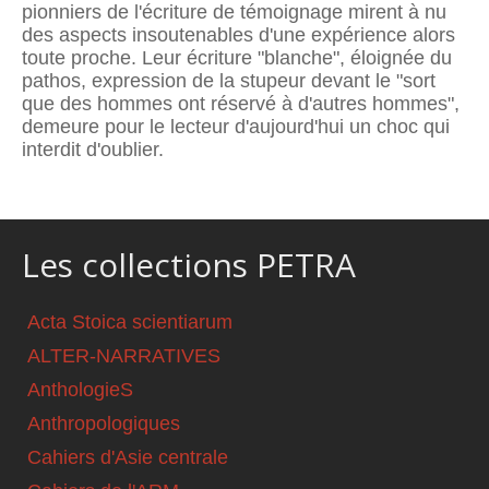
pionniers de l'écriture de témoignage mirent à nu
des aspects insoutenables d'une expérience alors
toute proche. Leur écriture "blanche", éloignée du
pathos, expression de la stupeur devant le "sort
que des hommes ont réservé à d'autres hommes",
demeure pour le lecteur d'aujourd'hui un choc qui
interdit d'oublier.
Les collections PETRA
Acta Stoica scientiarum
ALTER-NARRATIVES
AnthologieS
Anthropologiques
Cahiers d'Asie centrale