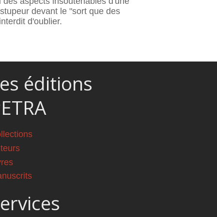
nu des aspects insoutenables d'une
 stupeur devant le "sort que des
erdit d'oublier.
es éditions
PETRA
llections
teurs
vres
nuscrits
ervices