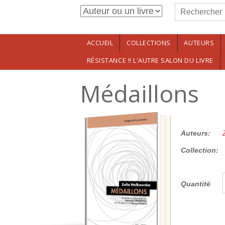
Formulaire de r
Aller au contenu principal
Rechercher
ACCUEIL
COLLECTIONS
AUTEURS
RÉSISTANCE !! L'AUTRE SALON DU LIVRE
Médaillons
15.00€
Auteurs:
Collection:
Quantité