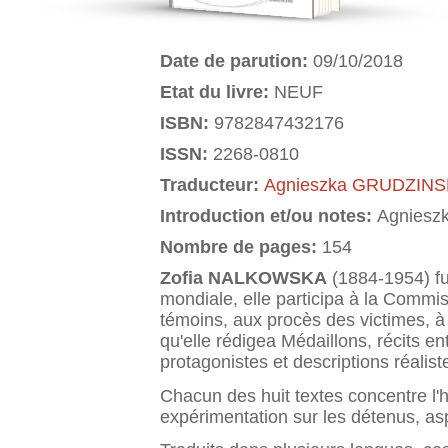
Date de parution:
09/10/2018
Etat du livre:
NEUF
ISBN:
9782847432176
ISSN:
2268-0810
Traducteur:
Agnieszka GRUDZIN
Introduction et/ou notes:
Agnies
Nombre de pages:
154
Zofia NALKOWSKA
(1884-1954) fu
mondiale, elle participa à la Commi
témoins, aux procès des victimes, à
qu'elle rédigea Médaillons, récits e
protagonistes et descriptions réalist
Chacun des huit textes concentre l'h
expérimentation sur les détenus, a