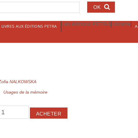
echerche
Les éditions PETRA
Librairie
LIVRES AUX ÉDITIONS PETRA
A
Zofia NALKOWSKA
Usages de la mémoire