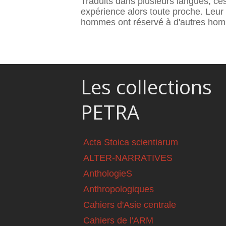
Traduits dans plusieurs langues, ce
expérience alors toute proche. Leur 
hommes ont réservé à d'autres hommes
Les collections
PETRA
Acta Stoica scientiarum
ALTER-NARRATIVES
AnthologieS
Anthropologiques
Cahiers d'Asie centrale
Cahiers de l'ARM