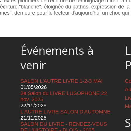
s textes pionniers de l'écriture de témoignage mirent à 
écriture "blanche", éloignée du pathos, expression de la
", demeure pour le lecteur d'aujourd'hui un choc qui int
Événements à
L
venir
SALON L'AUTRE LIVRE 1-2-3 MAI
Co
01/05/2026
Au
2e Salon du LIVRE LUSOPHONE 22
Li
nov. 2025
22/11/2025
Ma
L'AUTRE LIVRE SALON D'AUTOMNE
21/11/2025
S
SALON DU LIVRE - RENDEZ-VOUS
DE L'HISTOIRE - BLOIS - 2025