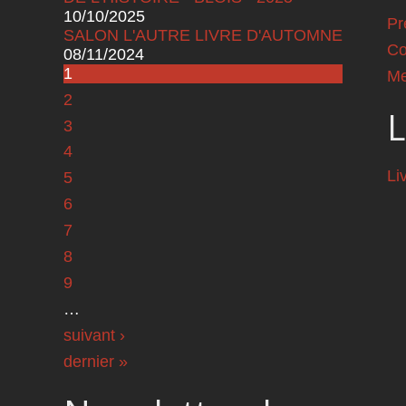
10/10/2025
Pr
SALON L'AUTRE LIVRE D'AUTOMNE
Co
08/11/2024
Pages
1
Me
2
L
3
4
Li
5
6
7
8
9
…
suivant ›
dernier »