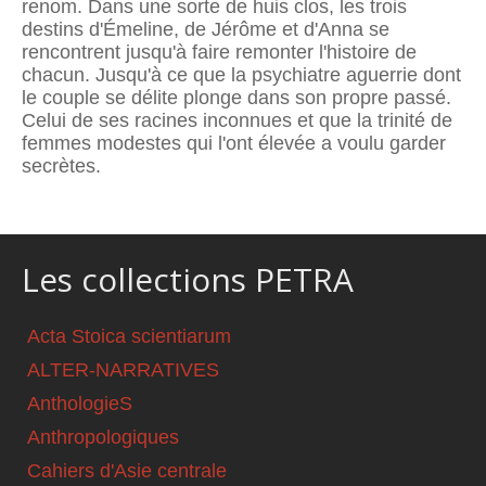
renom. Dans une sorte de huis clos, les trois
destins d'Émeline, de Jérôme et d'Anna se
rencontrent jusqu'à faire remonter l'histoire de
chacun. Jusqu'à ce que la psychiatre aguerrie dont
le couple se délite plonge dans son propre passé.
Celui de ses racines inconnues et que la trinité de
femmes modestes qui l'ont élevée a voulu garder
secrètes.
Les collections PETRA
Acta Stoica scientiarum
ALTER-NARRATIVES
AnthologieS
Anthropologiques
Cahiers d'Asie centrale