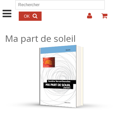
Aller au contenu principal
Rechercher
Formulaire de recherche
Ma part de soleil
14.00€