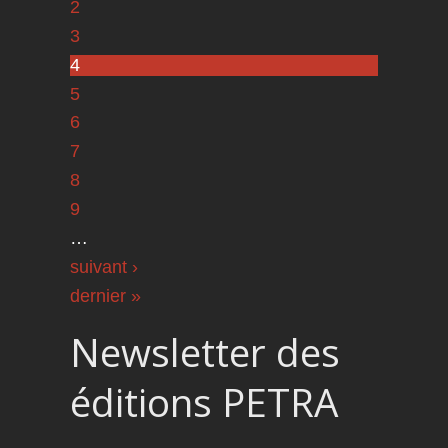
2
3
4
5
6
7
8
9
…
suivant ›
dernier »
Newsletter des
éditions PETRA