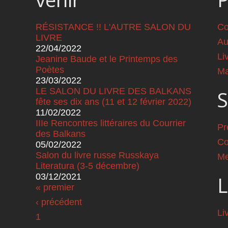
RÉSISTANCE !! L'AUTRE SALON DU
Co
LIVRE
Au
22/04/2022
Li
Jeanine Baude et le Printemps des
Poètes
Ma
23/03/2022
LE SALON DU LIVRE DES BALKANS
S
fête ses dix ans (11 et 12 février 2022)
11/02/2022
IIIe Rencontres littéraires du Courrier
Pr
des Balkans
Co
05/02/2022
Salon du livre russe Russkaya
Me
Literatura (3-5 décembre)
03/12/2021
L
Pages
« premier
‹ précédent
Li
1