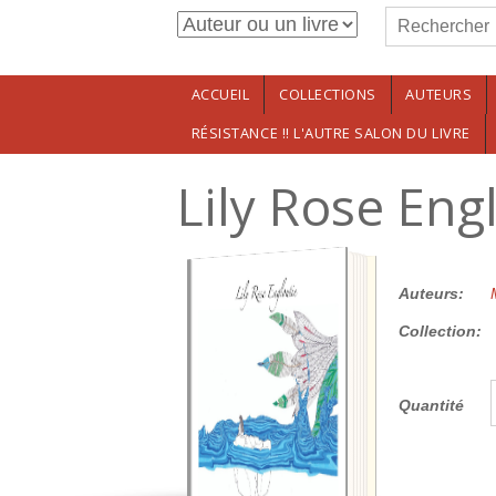
Formulaire de r
Aller au contenu principal
Rechercher
ACCUEIL
COLLECTIONS
AUTEURS
RÉSISTANCE !! L'AUTRE SALON DU LIVRE
Lily Rose Eng
16.00€
Auteurs:
Collection:
Quantité