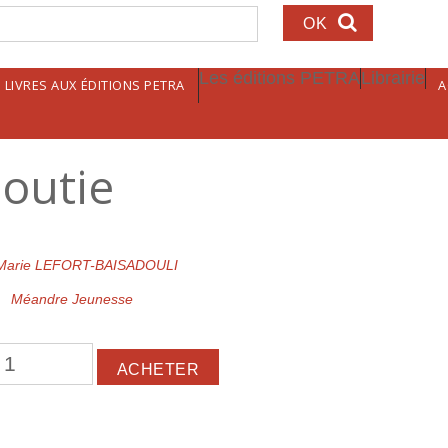
echerche
Les éditions PETRA
Librairie
LIVRES AUX ÉDITIONS PETRA
A
loutie
Marie LEFORT-BAISADOULI
Méandre Jeunesse