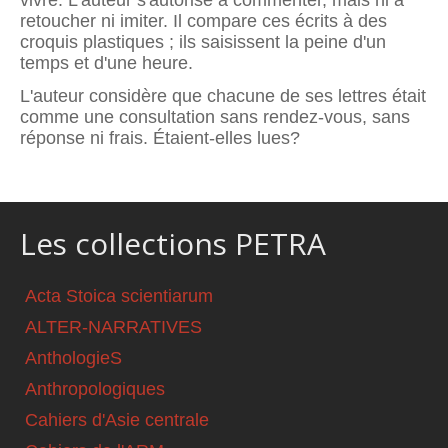
vivre. L'auteur s'autorise à commenter, mais ni à
retoucher ni imiter. Il compare ces écrits à des
croquis plastiques ; ils saisissent la peine d'un
temps et d'une heure.
L'auteur considère que chacune de ses lettres était
comme une consultation sans rendez-vous, sans
réponse ni frais. Étaient-elles lues?
Les collections PETRA
Acta Stoica scientiarum
ALTER-NARRATIVES
AnthologieS
Anthropologiques
Cahiers d'Asie centrale