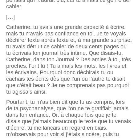
pensais qu’il t’aurait plu, car tu aimais ce genre de
cahier.
[…]
Catherine, tu avais une grande capacité à écrire,
mais tu n’avais pas confiance en toi. Je te voyais
déchirer texte après texte et, à ma grande surprise,
tu avais détruit ce cahier de deux cents pages où
tu écrivais ton journal très intime. Que disais-tu,
Catherine, dans ton Journal ? Des amies à toi, très
proches, l’ont lu ! Tu aimais les mots, les livres et
les écrivains. Pourquoi donc déchirais-tu ou
cachais tes écrits dès que l’un ou l’autre te disait
que c’était beau ? Je ne comprenais pas pourquoi
tu agissais ainsi.
Pourtant, tu m’as bien dit que tu as compris, lors
de ta psychanalyse, que l’on ne te gratifiait jamais
dans ton enfance. Or, à chaque fois que je te
disais que j’aimais beaucoup le texte que tu venais
d’écrire, tu me lançais un regard en biais,
m’observais pour voir si j’étais sincère, puis tu