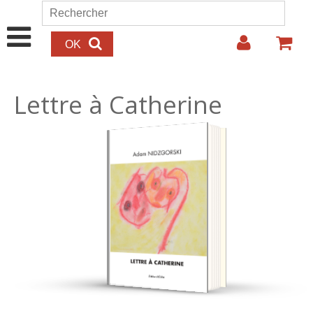
Aller au contenu principal
Rechercher
Formulaire de recherche
Lettre à Catherine
16.00€