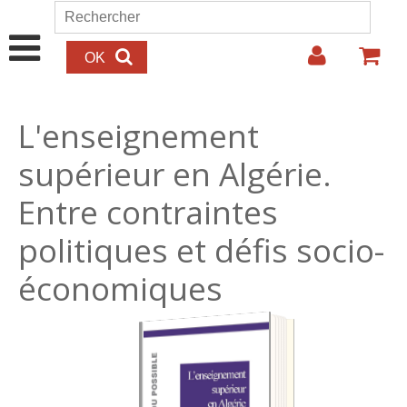
Aller au contenu principal
Rechercher
Formulaire de recherche
L'enseignement
supérieur en Algérie.
Entre contraintes
politiques et défis socio-
économiques
27.00€