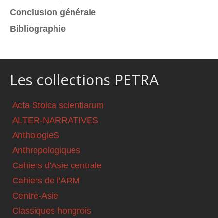
Conclusion générale
Bibliographie
Les collections PETRA
Acta Stoica scientiarum
ALTER-NARRATIVES
AnthologieS
Anthropologiques
Cahiers d'Asie centrale
Cahiers de l'ARM
Centre-Asie
Classiques hongrois