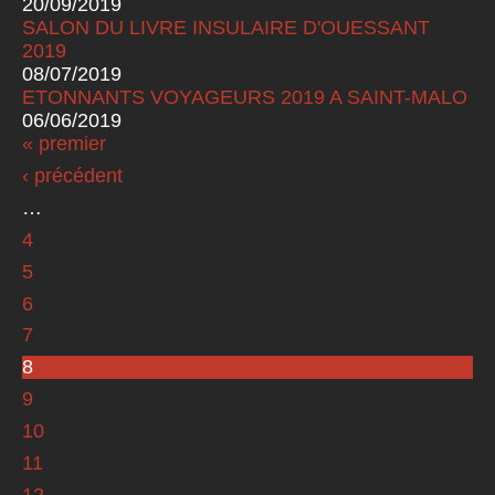
20/09/2019
SALON DU LIVRE INSULAIRE D'OUESSANT
2019
08/07/2019
ETONNANTS VOYAGEURS 2019 A SAINT-MALO
06/06/2019
« premier
Pages
‹ précédent
…
4
5
6
7
8
9
10
11
12