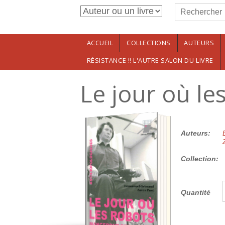
Formulaire de r
Aller au contenu principal
Rechercher
ACCUEIL
COLLECTIONS
AUTEURS
RÉSISTANCE !! L'AUTRE SALON DU LIVRE
Le jour où l
20.00€
Auteurs:
Collection:
Quantité