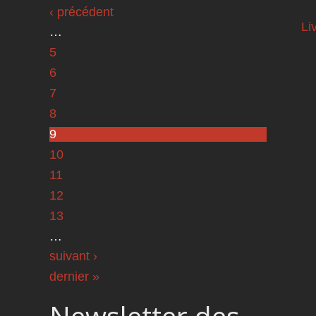
Pages
‹ précédent
Li
…
5
6
7
8
9
10
11
12
13
…
suivant ›
dernier »