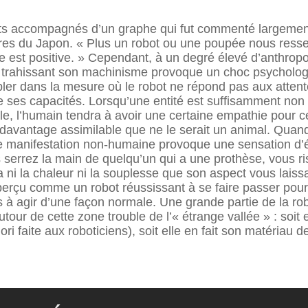
mots accompagnés d’un graphe qui fut commenté largeme
ères du Japon. « Plus un robot ou une poupée nous ressem
e est positive. » Cependant, à un degré élevé d’anthro
e trahissant son machinisme provoque un choc psycholog
ler dans la mesure où le robot ne répond pas aux attent
e ses capacités. Lorsqu’une entité est suffisamment no
e, l’humain tendra à avoir une certaine empathie pour 
avantage assimilable que ne le serait un animal. Quan
 manifestation non-humaine provoque une sensation d’étr
s serrez la main de quelqu’un qui a une prothèse, vous 
a ni la chaleur ni la souplesse que son aspect vous laissa
s perçu comme un robot réussissant à se faire passer p
 agir d’une façon normale. Une grande partie de la robo
ur de cette zone trouble de l’« étrange vallée » : soit ell
i faite aux roboticiens), soit elle en fait son matériau de