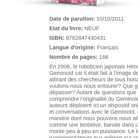
Date de parution:
10/10/2011
Etat du livre:
NEUF
ISBN:
9782847430431
Langue d'origine:
Français
Nombre de pages:
166
En 2006, le roboticien japonais Hiros
Geminoïd car il était fait à l’imag
attirant des chercheurs de tous hori
voulons-nous nous entourer? Que ga
dépasser? Autant de questions que n
comprendre l’originalité du Geminoïd,
auteurs déploient ici un dispositif o
et conversations avec le Geminoïd, af
manière dont nous pouvons nous att
comme une tentative, banale dans un
monte peu à peu en puissance. Le lab
expérimentateurs eux-mêmes sur ce q