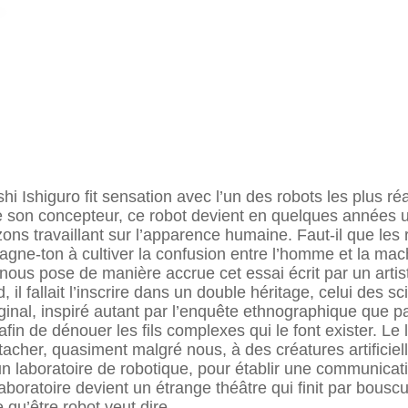
hi Ishiguro fit sensation avec l’un des robots les plus ré
e de son concepteur, ce robot devient en quelques années
zons travaillant sur l’apparence humaine. Faut-il que le
gne-ton à cultiver la confusion entre l’homme et la mac
ous pose de manière accrue cet essai écrit par un artis
 il fallait l’inscrire dans un double héritage, celui des s
riginal, inspiré autant par l’enquête ethnographique que pa
in de dénouer les fils complexes qui le font exister. Le l
acher, quasiment malgré nous, à des créatures artificie
 laboratoire de robotique, pour établir une communicati
oratoire devient un étrange théâtre qui finit par bouscul
u’être robot veut dire.