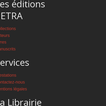
es éditions
PETRA
llections
teurs
vres
nuscrits
ervices
estations
ntactez-nous
ntions légales
a Librairie