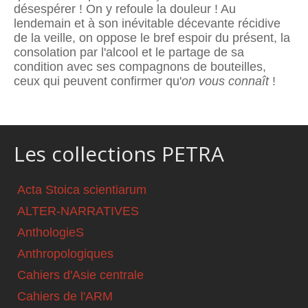
désespérer ! On y refoule la douleur ! Au
lendemain et à son inévitable décevante récidive
de la veille, on oppose le bref espoir du présent, la
consolation par l'alcool et le partage de sa
condition avec ses compagnons de bouteilles,
ceux qui peuvent confirmer qu'
on vous connaît
!
Les collections PETRA
Acta Stoica scientiarum
ALTER-NARRATIVES
AnthologieS
Anthropologiques
Cahiers d'Asie centrale
Cahiers de l'ARM