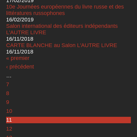
17/02/2019
10e Journées européennes du livre russe et des
littératures russophones
16/02/2019
Salon international des éditeurs indépendants
L'AUTRE LIVRE
16/11/2018
CARTE BLANCHE au Salon L'AUTRE LIVRE
16/11/2018
« premier
Pages
‹ précédent
…
7
8
9
10
11
12