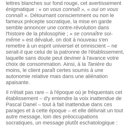
lettres blanches sur fond rouge, cet avertissement
énigmatique : « o
n vous connaît »,
«
oui on vous
connaît
». Détournant consciemment ou non le
fameux précepte socratique, la mise en garde
semble annoncer une contre-révolution dans
l'histoire de la philo­sophie ; «
se connaître soi-
même
» est dévalué, on doit à nouveau s'en
remettre à un esprit universel et omniscient – ne
serait-il que celui de la patronne de l'établissement,
laquelle sans doute peut deviner à l'avance votre
choix de consommation. Ainsi, à la
Tanière
du
moins, le client paraît certes soumis à une
autonomie relative mais dans une aliénation
apaisante.
Il n'était pas rare ‒ à l'époque où je fréquentais cet
établissement ‒ d'y entendre la voix inattendue de
Pascal Danel ‒ tout à fait inattendue dans ces
parages et à cette époque ‒ et elle délivrait un tout
autre message, loin des préoccupations
socratiques, un message plutôt eschato­logique :