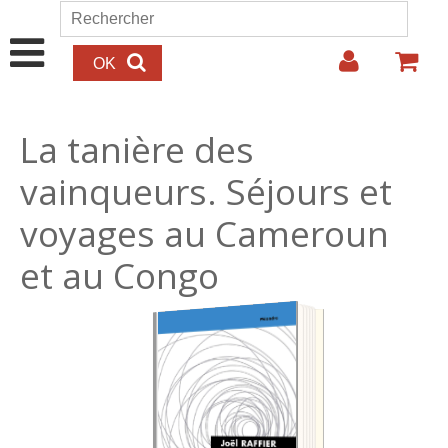
Aller au contenu principal
Rechercher
Formulaire de recherche
La tanière des
vainqueurs. Séjours et
voyages au Cameroun
et au Congo
15.00€