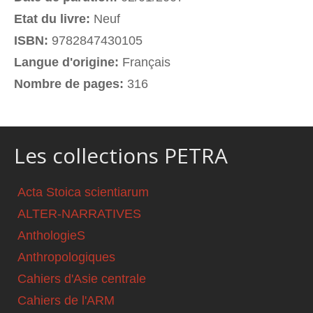
Etat du livre:
Neuf
ISBN:
9782847430105
Langue d'origine:
Français
Nombre de pages:
316
Les collections PETRA
Acta Stoica scientiarum
ALTER-NARRATIVES
AnthologieS
Anthropologiques
Cahiers d'Asie centrale
Cahiers de l'ARM