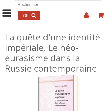
Aller au contenu principal
Rechercher
Formulaire de recherche
La quête d'une identité
impériale. Le néo-
eurasisme dans la
Russie contemporaine
27.00€