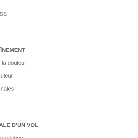
ISS
AÎNEMENT
 la douleur
ouleur
onales
ALE D’UN VOL
graphique