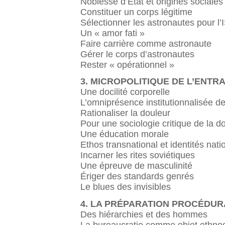
Noblesse d’État et origines sociales
Constituer un corps légitime
Sélectionner les astronautes pour l’
Un « amor fati »
Faire carrière comme astronaute
Gérer le corps d’astronautes
Rester « opérationnel »
3. MICROPOLITIQUE DE L’ENTR
Une docilité corporelle
L’omniprésence institutionnalisée de
Rationaliser la douleur
Pour une sociologie critique de la d
Une éducation morale
Ethos transnational et identités nati
Incarner les rites soviétiques
Une épreuve de masculinité
Ériger des standards genrés
Le blues des invisibles
4. LA PRÉPARATION PROCÉDUR
Des hiérarchies et des hommes
La bureaucratie comme objet ethno