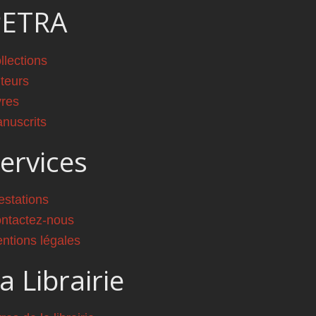
PETRA
llections
teurs
vres
nuscrits
ervices
estations
ntactez-nous
ntions légales
a Librairie