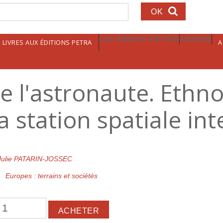
echerche
Les éditions PETRA
Librairie
LIVRES AUX ÉDITIONS PETRA
A
e l'astronaute. Ethn
la station spatiale in
Julie PATARIN-JOSSEC
Europes : terrains et sociétés