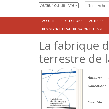
Formulaire de r
Aller au contenu principal
Rechercher
ACCUEIL
COLLECTIONS
AUTEURS
RÉSISTANCE !! L'AUTRE SALON DU LIVRE
La fabrique d
terrestre de 
25.00€
Auteurs:
Collection:
Quantité