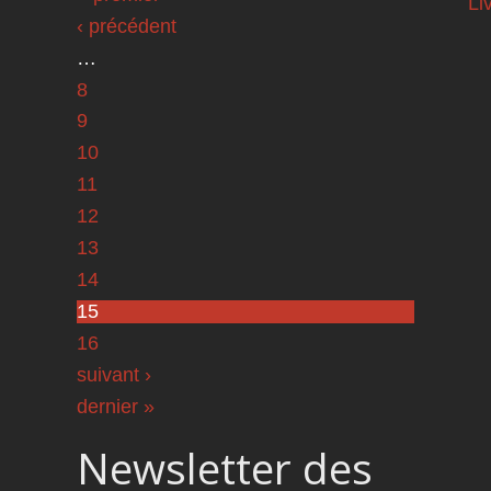
Pages
Li
‹ précédent
…
8
9
10
11
12
13
14
15
16
suivant ›
dernier »
Newsletter des