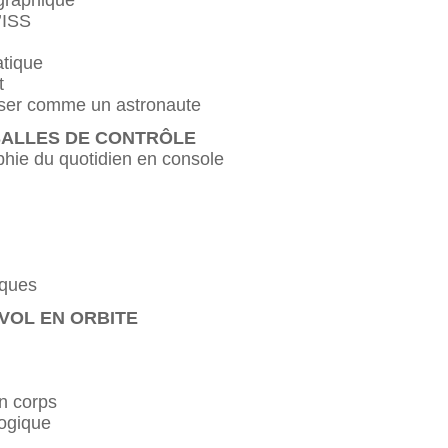
’ISS
atique
t
nser comme un astronaute
 SALLES DE CONTRÔLE
phie du quotidien en console
iques
VOL EN ORBITE
on corps
ogique