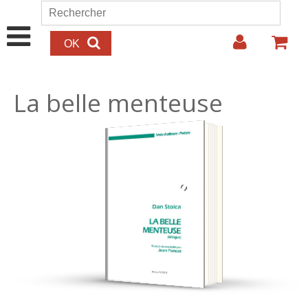
Aller au contenu principal
Rechercher
Formulaire de recherche
La belle menteuse
12.00€