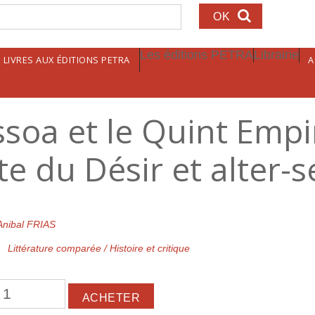
echerche
Les éditions PETRA
Librairie
LIVRES AUX ÉDITIONS PETRA
A
soa et le Quint Empi
e du Désir et alter-s
Anibal FRIAS
Littérature comparée / Histoire et critique