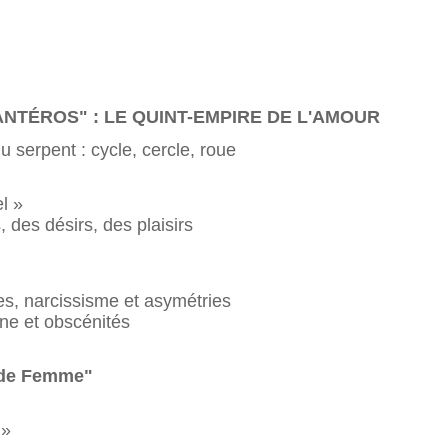
 "ANTÉROS" : LE QUINT-EMPIRE DE L'AMOUR
 serpent : cycle, cercle, roue
l »
 des désirs, des plaisirs
, narcissisme et asymétries
ne et obscénités
s de Femme"
 »