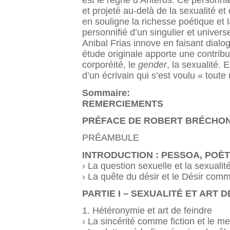
est le règne d’Antéros. Ce personna
et projeté au-delà de la sexualité e
en souligne la richesse poétique et l
personnifié d’un singulier et univers
Anibal Frias innove en faisant dia
étude originale apporte une contrib
corporéité, le
gender
, la sexualité.
d’un écrivain qui s’est voulu « toute 
Sommaire:
REMERCIEMENTS
PRÉFACE DE ROBERT BRÉCHO
PRÉAMBULE
INTRODUCTION : PESSOA, POÈ
› La question sexuelle et la sexualit
› La quête du désir et le Désir co
PARTIE I – SEXUALITÉ ET ART 
1. Hétéronymie et art de feindre
› La sincérité comme fiction et le 