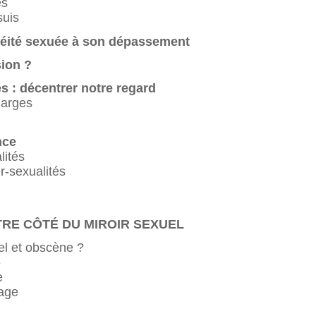
es
suis
oréité sexuée à son dépassement
sion ?
 : décentrer notre regard
marges
nce
lités
r-sexualités
AUTRE CÔTÉ DU MIROIR SEXUEL
el et obscène ?
»
e
gage