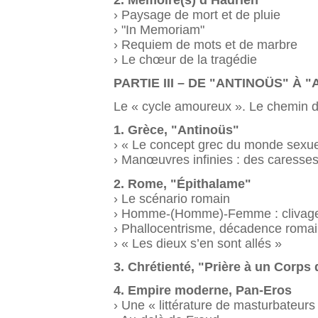
› Paysage de mort et de pluie
› "In Memoriam"
› Requiem de mots et de marbre
› Le chœur de la tragédie
PARTIE III – DE "ANTINOÜS" À
Le « cycle amoureux ». Le chemin du
1. Grèce, "Antinoüs"
› « Le concept grec du monde sexue
› Manœuvres infinies : des caresses,
2. Rome, "Épithalame"
› Le scénario romain
› Homme-(Homme)-Femme : clivages
› Phallocentrisme, décadence romai
› « Les dieux s’en sont allés »
3. Chrétienté, "Prière à un Corp
4. Empire moderne, Pan-Eros
› Une « littérature de masturbateurs