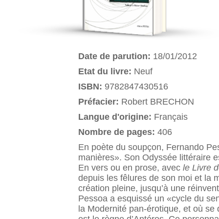
Date de parution:
18/01/2012
Etat du livre:
Neuf
ISBN:
9782847430516
Préfacier:
Robert BRECHON
Langue d'origine:
Français
Nombre de pages:
406
En poète du soupçon, Fernando Pesso
manières». Son Odyssée littéraire e
En vers ou en prose, avec
le Livre de
depuis les fêlures de son moi et la m
création pleine, jusqu’à une réinvent
Pessoa a esquissé un «cycle du sen
la Modernité pan-érotique, et où se 