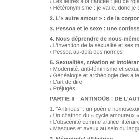
› Les lettres à la fiancée : jeu de rôl
› Hétéronymisme : je varie, donc je 
2. L’« autre amour » : de la corp
3. Pessoa et le sexe : une confes
4. Nous déprendre de nous-mêmes
› L’invention de la sexualité et ses 
› Pessoa au-delà des normes
5. Sexualités, création et intoléra
› Modernité, anti-féminisme et sexua
› Généalogie et archéologie des alte
› L’art de dire
› Préjugés
PARTIE II – ANTINOÜS : DE L'
1. "Antinoüs" : un poème homosexu
› Un chaînon du « cycle amoureux 
› L’obscénité comme artifice littérair
› Masques et aveux au sein du lan
2. Mémoire(s) d’Hadrien