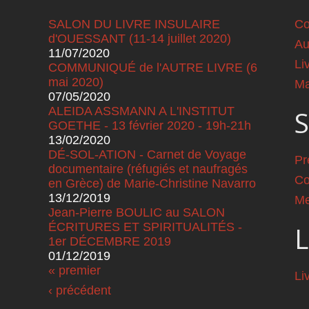
SALON DU LIVRE INSULAIRE
Co
d'OUESSANT (11-14 juillet 2020)
Au
11/07/2020
Li
COMMUNIQUÉ de l'AUTRE LIVRE (6
mai 2020)
Ma
07/05/2020
ALEIDA ASSMANN A L'INSTITUT
S
GOETHE - 13 février 2020 - 19h-21h
13/02/2020
DÉ-SOL-ATION - Carnet de Voyage
Pr
documentaire (réfugiés et naufragés
Co
en Grèce) de Marie-Christine Navarro
13/12/2019
Me
Jean-Pierre BOULIC au SALON
ÉCRITURES ET SPIRITUALITÉS -
L
1er DÉCEMBRE 2019
01/12/2019
Pages
« premier
Li
‹ précédent