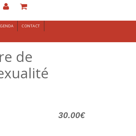
GENDA
CONTACT
re de
exualité
30.00€