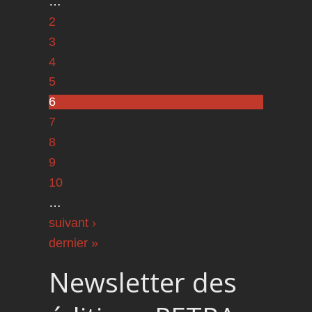
…
2
3
4
5
6
7
8
9
10
…
suivant ›
dernier »
Newsletter des