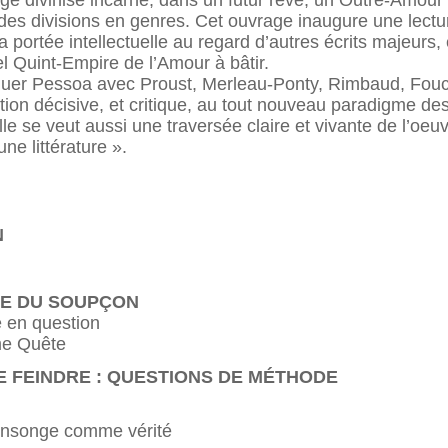
ge divinisé incarne, dans un futur rêvé, un Outre-Amour
t des divisions en genres. Cet ouvrage inaugure une lect
a portée intellectuelle au regard d’autres écrits majeurs, 
el Quint-Empire de l’Amour à bâtir.
loguer Pessoa avec Proust, Merleau-Ponty, Rimbaud, Fouc
ution décisive, et critique, au tout nouveau paradigme d
 Elle se veut aussi une traversée claire et vivante de l’o
une littérature ».
N
TE DU SOUPÇON
é en question
mme Quête
DE FEINDRE : QUESTIONS DE MÉTHODE
mensonge comme vérité