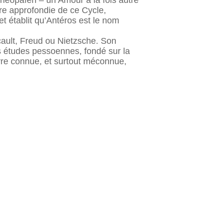
 néopaïen – un Amour à la fois autre
ure approfondie de ce Cycle,
et établit qu’Antéros est le nom
ault, Freud ou Nietzsche. Son
es études pessoennes, fondé sur la
euvre connue, et surtout méconnue,