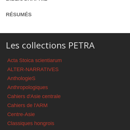
RÉSUMÉS
Les collections PETRA
Acta Stoica scientiarum
ALTER-NARRATIVES
AnthologieS
Anthropologiques
Cahiers d'Asie centrale
Cahiers de l'ARM
Centre-Asie
Classiques hongrois