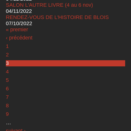
SALON L'AUTRE LIVRE (4 au 6 nov)
04/11/2022
RENDEZ-VOUS DE L'HISTOIRE DE BLOIS
07/10/2022
« premier
Pages
‹ précédent
1
2
3
4
5
6
7
8
9
…
suivant ›