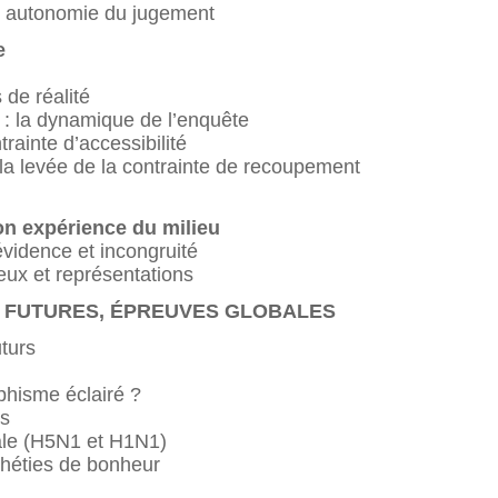
et autonomie du jugement
e
 de réalité
: la dynamique de l’enquête
trainte d’accessibilité
: la levée de la contrainte de recoupement
on expérience du milieu
évidence et incongruité
ieux et représentations
S FUTURES, ÉPREUVES GLOBALES
uturs
phisme éclairé ?
es
iale (H5N1 et H1N1)
héties de bonheur