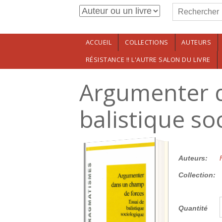
Formulaire de r
Aller au contenu principal
Rechercher
ACCUEIL
COLLECTIONS
AUTEURS
RÉSISTANCE !! L'AUTRE SALON DU LIVRE
Argumenter d
balistique so
32.00€
Auteurs:
Collection:
Quantité