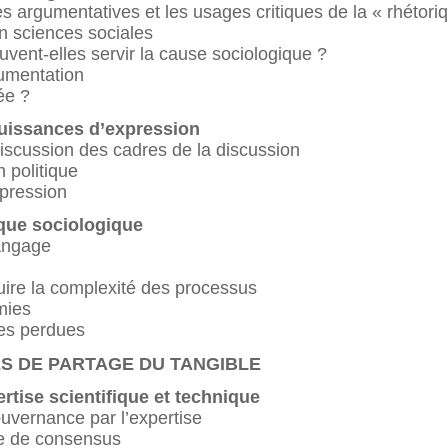
es argumentatives et les usages critiques de la « rhétori
en sciences sociales
uvent-elles servir la cause sociologique ?
gumentation
ée ?
puissances d’expression
discussion des cadres de la discussion
n politique
xpression
ique sociologique
angage
duire la complexité des processus
mies
es perdues
ES DE PARTAGE DU TANGIBLE
rtise scientifique et technique
uvernance par l’expertise
te de consensus