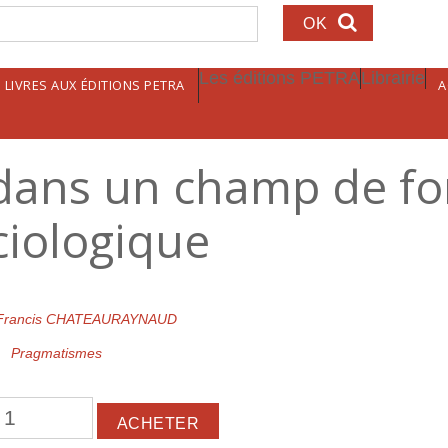
echerche
Les éditions PETRA
Librairie
LIVRES AUX ÉDITIONS PETRA
A
ans un champ de for
ciologique
Francis CHATEAURAYNAUD
Pragmatismes