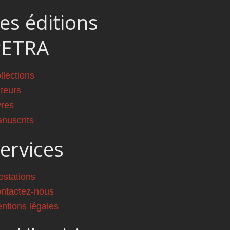
es éditions
PETRA
llections
teurs
vres
nuscrits
ervices
estations
ntactez-nous
ntions légales