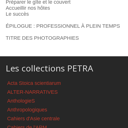
Préparer le gîte et le couvert
Accueillir nos hôtes
Le succès
ÉPILOGUE : PROFESSIONNEL À PLEIN TEMPS
TITRE DES PHOTOGRAPHIES
Les collections PETRA
Acta Stoica scientiarum
ALTER-NARRATIVES
AnthologieS
Anthropologiques
Cahiers d'Asie centrale
Cahiers de l'ARM