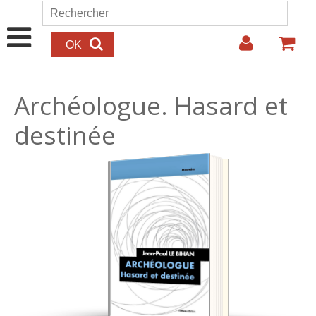
Aller au contenu principal
Rechercher
Formulaire de recherche
Archéologue. Hasard et
destinée
23.00€