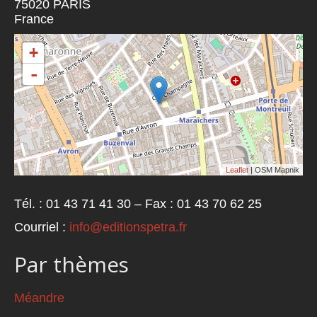
75020
PARIS
France
+
-
Leaflet
| OSM Mapnik
Tél. : 01 43 71 41 30 – Fax : 01 43 70 62 25
Courriel :
info@editionspetra.fr
Par thèmes
Méandre