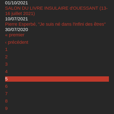
01/10/2021
SALON DU LIVRE INSULAIRE d'OUESSANT (13-
16 juillet 2021)
10/07/2021
Pierre Esperbé, "Je suis né dans l'infini des êtres"
30/07/2020
« premier
Pages
‹ précédent
1
2
3
4
5
6
7
8
9