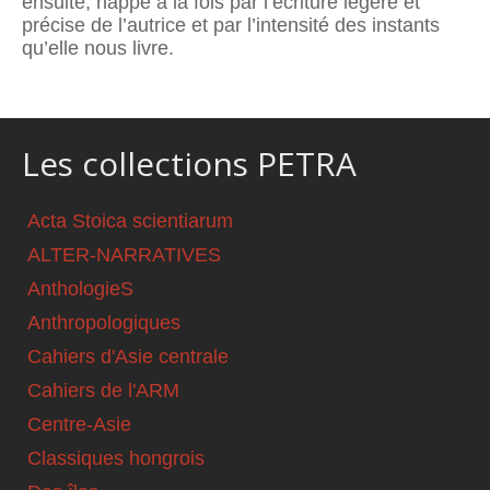
ensuite, happé à la fois par l’écriture légère et
précise de l’autrice et par l’intensité des instants
qu’elle nous livre.
Les collections PETRA
Acta Stoica scientiarum
ALTER-NARRATIVES
AnthologieS
Anthropologiques
Cahiers d'Asie centrale
Cahiers de l'ARM
Centre-Asie
Classiques hongrois