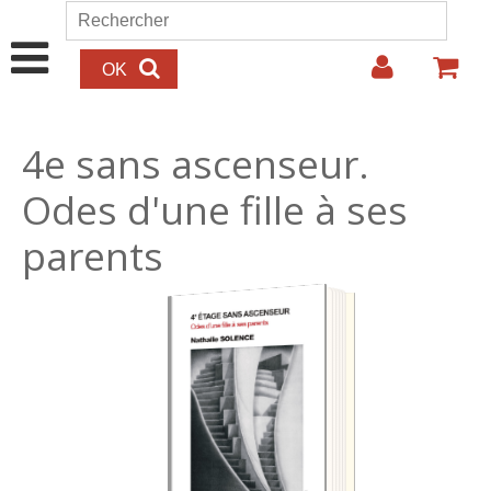
Aller au contenu principal
Rechercher
Formulaire de recherche
4e sans ascenseur.
Odes d'une fille à ses
parents
15.00€