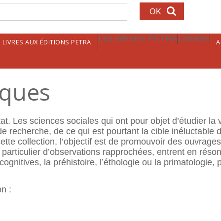
echerche
Les éditions PETRA
Librairie
LIVRES AUX ÉDITIONS PETRA
A
iques
tat. Les sciences sociales qui ont pour objet d’étudier la 
e recherche, de ce qui est pourtant la cible inéluctable
 cette collection, l’objectif est de promouvoir des ouvrage
particulier d’observations rapprochées, entrent en réson
gnitives, la préhistoire, l’éthologie ou la primatologie, 
on :