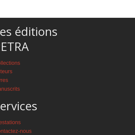
es éditions
PETRA
llections
teurs
vres
nuscrits
ervices
estations
ntactez-nous