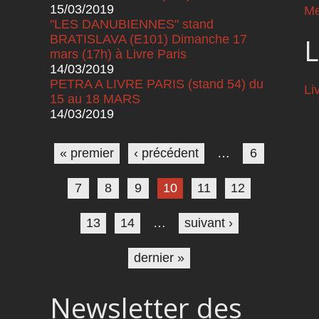
15/03/2019
Me
"LES DANUBIENNES" stand
BRATISLAVA (E101) Dimanche 17
L
mars (17h) à Livre Paris
14/03/2019
PETRA A LIVRE PARIS (stand 54) du
Li
15 au 18 MARS
14/03/2019
Pages
« premier
‹ précédent
…
6
7
8
9
10
11
12
13
14
…
suivant ›
dernier »
Newsletter des