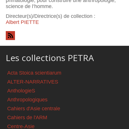
primatologie, pour construire une anthropo­logie,
science de l’homme.
Directeur(s)/Directrice(s) de collection :
Albert PIETTE
Les collections PETRA
Acta Stoica scientiarum
ALTER-NARRATIVES
AnthologieS
Anthropologiques
Cahiers d'Asie centrale
Cahiers de l'ARM
Centre-Asie