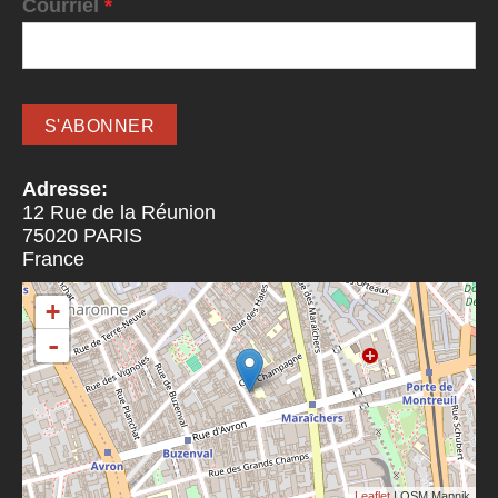
Courriel
*
Adresse:
12 Rue de la Réunion
75020
PARIS
France
+
-
Leaflet
| OSM Mapnik