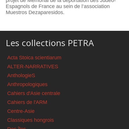
projet de Mémorial de la déportation des Judéo-
Espagnols de France au sein de l’association
Muestros Dezaparesidos.
Les collections PETRA
Acta Stoica scientiarum
ALTER-NARRATIVES
AnthologieS
Anthropologiques
Cahiers d'Asie centrale
Cahiers de l'ARM
Centre-Asie
Classiques hongrois