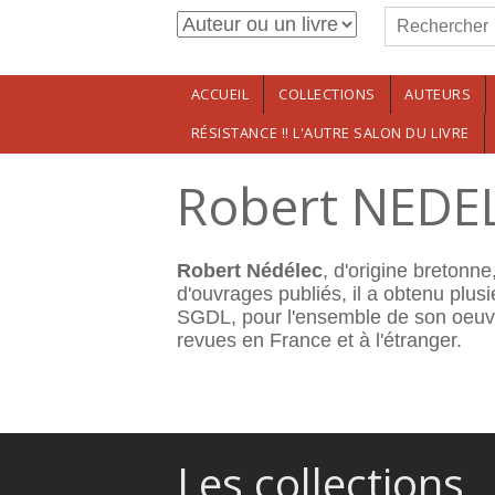
Formulaire de r
Aller au contenu principal
Rechercher
ACCUEIL
COLLECTIONS
AUTEURS
RÉSISTANCE !! L'AUTRE SALON DU LIVRE
Robert NEDE
Robert Nédélec
, d'origine bretonn
d'ouvrages publiés, il a obtenu plus
SGDL, pour l'ensemble de son oeuvre
revues en France et à l'étranger.
Les collections