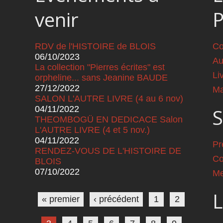
venir
RDV de l'HISTOIRE de BLOIS
Co
06/10/2023
Au
La collection "Pierres écrites" est
Li
orpheline... sans Jeanine BAUDE
27/12/2022
Ma
SALON L'AUTRE LIVRE (4 au 6 nov)
04/11/2022
S
THEOMBOGÜ EN DEDICACE Salon
L'AUTRE LIVRE (4 et 5 nov.)
04/11/2022
Pr
RENDEZ-VOUS DE L'HISTOIRE DE
Co
BLOIS
07/10/2022
Me
Pages
L
« premier
‹ précédent
1
2