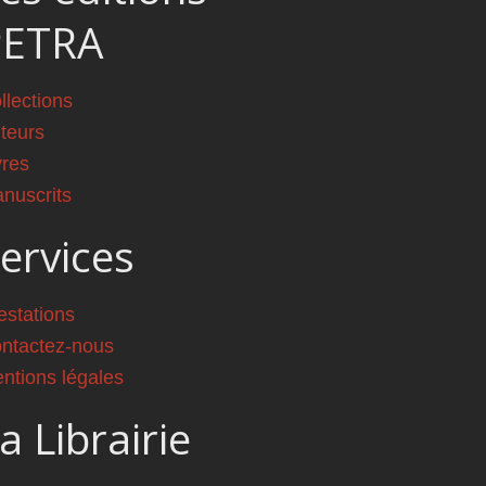
PETRA
llections
teurs
vres
nuscrits
ervices
estations
ntactez-nous
ntions légales
a Librairie