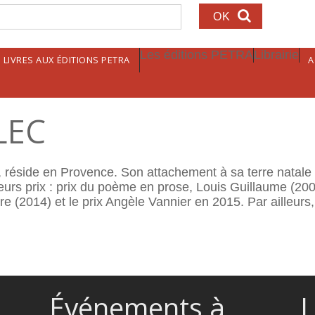
echerche
Les éditions PETRA
Librairie
LIVRES AUX ÉDITIONS PETRA
A
LEC
e, réside en Provence. Son attachement à sa terre natale
ieurs prix : prix du poème en prose, Louis Guillaume (200
 (2014) et le prix Angèle Vannier en 2015. Par ailleurs,
Événements à
L