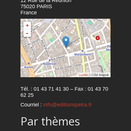
12 Rue de la Réunion
75020
PARIS
France
+
-
Leaflet
| OSM Mapnik
Tél. : 01 43 71 41 30 – Fax : 01 43 70
62 25
Courriel :
info@editionspetra.fr
Par thèmes