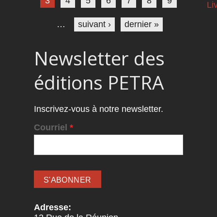
3
4
5
6
7
8
9
Li
…
suivant ›
dernier »
Newsletter des
éditions PETRA
Inscrivez-vous à notre newsletter.
Courriel
*
Adresse: