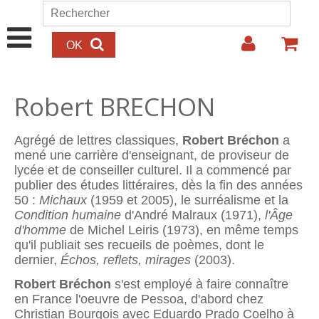
Aller au contenu principal
Rechercher
Formulaire de recherche
Robert BRECHON
Agrégé de lettres classiques,
Robert Bréchon
a
mené une carrière d'enseignant, de proviseur de
lycée et de conseiller culturel. Il a commencé par
publier des études littéraires, dès la fin des années
50 :
Michaux
(1959 et 2005), le surréalisme et la
Condition humaine
d'André Malraux (1971),
l'Âge
d'homme
de Michel Leiris (1973), en même temps
qu'il publiait ses recueils de poèmes, dont le
dernier,
Échos, reflets, mirages
(2003).
Robert Bréchon
s'est employé à faire connaître
en France l'oeuvre de Pessoa, d'abord chez
Christian Bourgois avec Eduardo Prado Coelho à