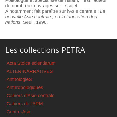
Politologue et spécialiste de l’islam, il est l’auteur
de nombreux ouvrages sur le sujet.
A notamment fait paraître sur l'Asie centrale :
La
nouvelle Asie centrale ; ou la fabrication des
nations,
Seuil, 1996.
Les collections PETRA
Acta Stoica scientiarum
ALTER-NARRATIVES
AnthologieS
Anthropologiques
Cahiers d'Asie centrale
Cahiers de l'ARM
Centre-Asie