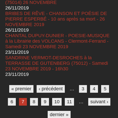
(75014) 26 NOVEMBRE
26/11/2019
BRIBES DE RÊVE - CHANSON ET POÉSIE DE
PIERRE ESPERBÉ - 10 ans après sa mort - 26
NOVEMBRE 2019
26/11/2019
CHANTAL DUPUY-DUNIER - POESIE-MUSIQUE
à la Librairie des VOLCANS - Clermont-Ferrand -
Samedi 23 NOVEMBRE 2019
23/11/2019
SANDRINE VERMOT-DESROCHES à la
TERRASSE DE GUTENBERG (75012) - Samedi
23 NOVEMBRE 2019 - 16h30
23/11/2019
Pages
« premier
‹ précédent
…
3
4
5
6
7
8
9
10
11
…
suivant ›
dernier »