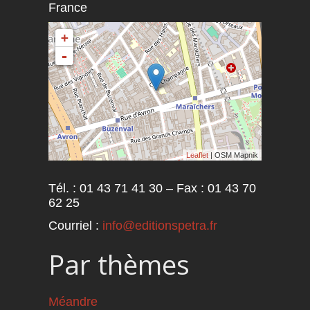
France
+
-
Leaflet
| OSM Mapnik
Tél. : 01 43 71 41 30 – Fax : 01 43 70
62 25
Courriel :
info@editionspetra.fr
Par thèmes
Méandre