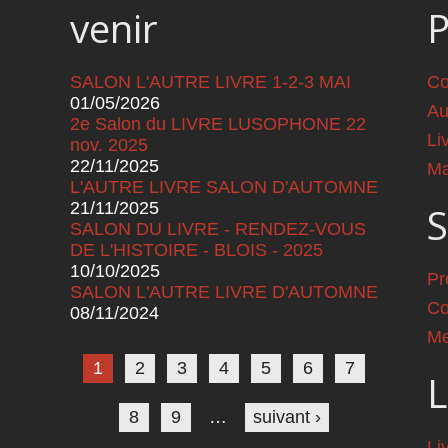
venir
SALON L'AUTRE LIVRE 1-2-3 MAI
Co
01/05/2026
Au
2e Salon du LIVRE LUSOPHONE 22
Li
nov. 2025
22/11/2025
Ma
L'AUTRE LIVRE SALON D'AUTOMNE
21/11/2025
S
SALON DU LIVRE - RENDEZ-VOUS
DE L'HISTOIRE - BLOIS - 2025
10/10/2025
Pr
SALON L'AUTRE LIVRE D'AUTOMNE
Co
08/11/2024
Pages
Me
1
2
3
4
5
6
7
L
8
9
…
suivant ›
Li