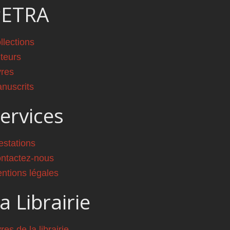
PETRA
llections
teurs
vres
nuscrits
ervices
estations
ntactez-nous
ntions légales
a Librairie
vres de la librairie