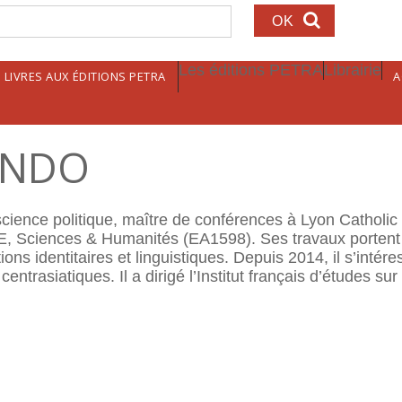
echerche
Les éditions PETRA
Librairie
LIVRES AUX ÉDITIONS PETRA
A
RANDO
ence politique, maître de conférences à Lyon Catholic U
Sciences & Humanités (EA1598). Ses travaux portent su
ons identitaires et linguistiques. Depuis 2014, il s’intére
centrasiatiques. Il a dirigé l’Institut français d’études su