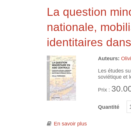
La question mino
nationale, mobil
identitaires dan
Auteurs:
Oli
Les études sur
soviétique et 
30.0
Prix :
Quantité
En savoir plus
à propos de La ques
la vallée du Fergh