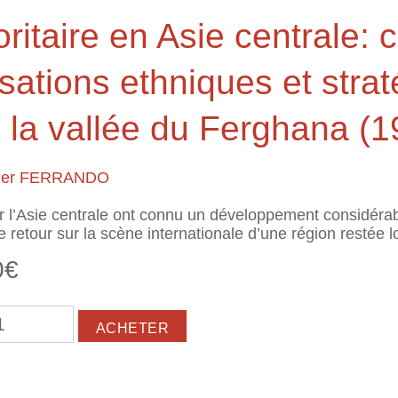
ritaire en Asie centrale: 
isations ethniques et stra
s la vallée du Ferghana (
vier FERRANDO
 l’Asie centrale ont connu un développement considérabl
le retour sur la scène internationale d’une région restée 
0€
tion minoritaire en Asie centrale: construction nationale
ana (1989-2010)