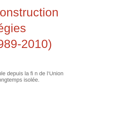
construction
tégies
1989-2010)
e depuis la fi n de l’Union
longtemps isolée.
, mobilisations ethniques et stratégies identitaires dans