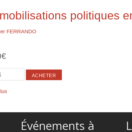
obilisations politiques e
vier FERRANDO
0€
lus
à propos de 1989, année de mobilisations politiques 
Événements à
L