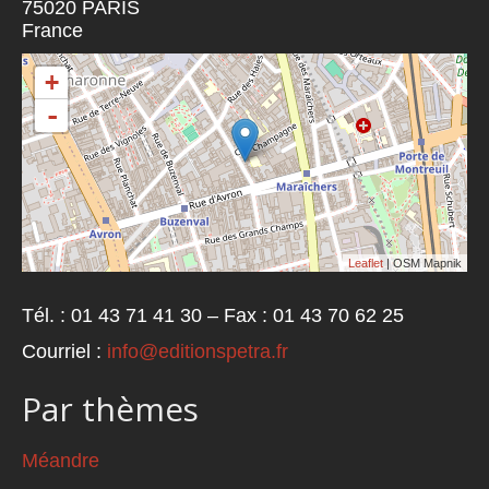
75020
PARIS
France
+
-
Leaflet
| OSM Mapnik
Tél. : 01 43 71 41 30 – Fax : 01 43 70 62 25
Courriel :
info@editionspetra.fr
Par thèmes
Méandre