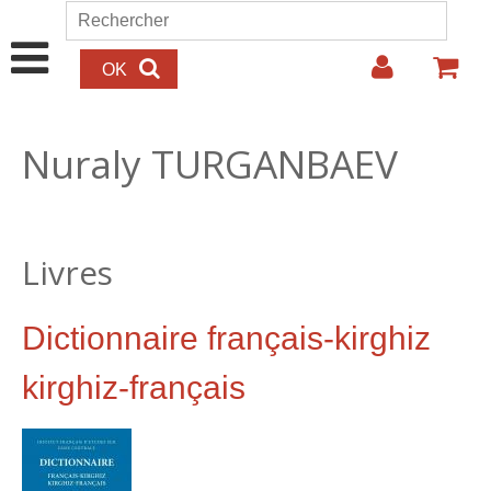
Aller au contenu principal
Rechercher
Formulaire de recherche
Nuraly TURGANBAEV
Livres
Dictionnaire français-kirghiz
kirghiz-français