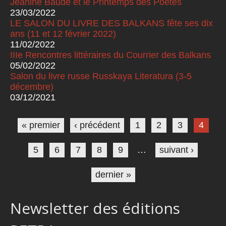
Jeanine Baude et le Printemps des Poètes
23/03/2022
LE SALON DU LIVRE DES BALKANS fête ses dix
ans (11 et 12 février 2022)
11/02/2022
IIIe Rencontres littéraires du Courrier des Balkans
05/02/2022
Salon du livre russe Russkaya Literatura (3-5
décembre)
03/12/2021
Pages
« premier
‹ précédent
1
2
3
4
5
6
7
8
9
…
suivant ›
dernier »
Newsletter des éditions