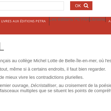
echerche
Les éditions PETRA
Librairie
LIVRES AUX ÉDITIONS PETRA
A
L
çais au collège Michel Lotte de Belle-île-en-mer, où l'es
tout, même si à certains endroits, il faut bien regarder.
de mieux vivre les contradictions plurielles.
premier ouvrage,
Décristalliser
, au croisement de la poésie 
 faisceaux multiples que se situent les points de compr