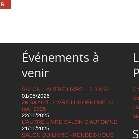
alliser
Événements à
L
venir
SALON L'AUTRE LIVRE 1-2-3 MAI
Co
01/05/2026
Au
2e Salon du LIVRE LUSOPHONE 22
Li
nov. 2025
22/11/2025
Ma
L'AUTRE LIVRE SALON D'AUTOMNE
21/11/2025
S
SALON DU LIVRE - RENDEZ-VOUS