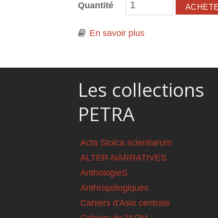
Quantité
En savoir plus
à propos de Décrist
Les collections
PETRA
Acta Stoica scientiarum
ALTER-NARRATIVES
AnthologieS
Anthropologiques
Cahiers d'Asie centrale