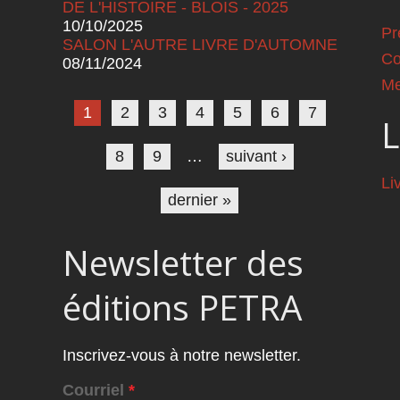
DE L'HISTOIRE - BLOIS - 2025
10/10/2025
Pr
SALON L'AUTRE LIVRE D'AUTOMNE
Co
08/11/2024
Pages
Me
1
2
3
4
5
6
7
L
8
9
…
suivant ›
Li
dernier »
Newsletter des
éditions PETRA
Inscrivez-vous à notre newsletter.
Courriel
*