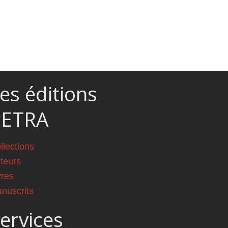
es éditions
PETRA
llections
teurs
vres
nuscrits
ervices