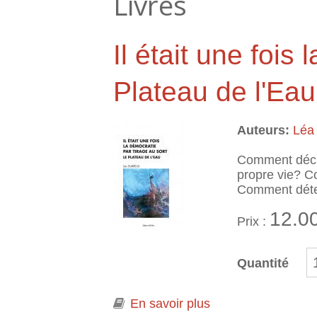
Livres
Il était une fois
Plateau de l'Eau
Auteurs:
Léa
Comment décid
propre vie? C
Comment déterm
12.0
Prix :
Quantité
En savoir plus
à propos de Il étai