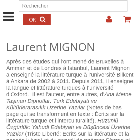
Aller au contenu principal
Rechercher
Formulaire de recherche
Laurent MIGNON
Après des études qui l’ont mené de Bruxelles à
Amman et de Londres à Istanbul, Laurent Mignon
a enseigné la littérature turque à l’université Bilkent
à Ankara de 2002 à 2011. Depuis 2011, il enseigne
la langue et littérature turques à l’université
d’Oxford. Il est l’auteur, entre autres, d’
Ana Metne
Taşınan Dipnotlar: Türk Edebiyatı ve
Kültürlerarasılık Üzerine Yazılar
(Notes de bas
page qui se transforment en texte : Écrits sur la
littérature turque et l’interculturalité),
Hüzünlü
Özgürlük: Yahudi Edebiyatı ve Düşüncesi Üzerine
Yazılar
(Triste Liberté: Ecrits sur la littérature et la