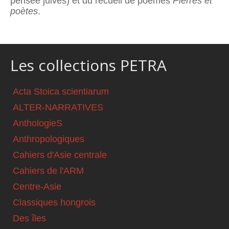
pensée juives) et du recueil de poèmes
Pierres et
poètes
.
Les collections PETRA
Acta Stoica scientiarum
ALTER-NARRATIVES
AnthologieS
Anthropologiques
Cahiers d'Asie centrale
Cahiers de l'ARM
Centre-Asie
Classiques hongrois
Des îles