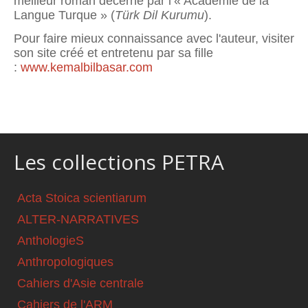
meilleur roman décerné par l’« Académie de la
Langue Turque » (
Türk Dil Kurumu
).
Pour faire mieux connaissance avec l'auteur, visiter
son site créé et entretenu par sa fille
:
www.kemalbilbasar.com
Les collections PETRA
Acta Stoica scientiarum
ALTER-NARRATIVES
AnthologieS
Anthropologiques
Cahiers d'Asie centrale
Cahiers de l'ARM