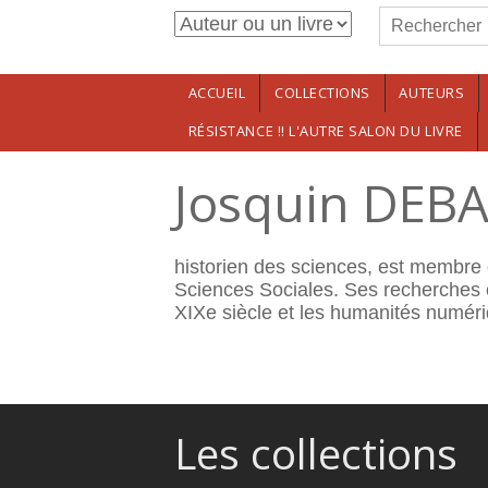
Formulaire de r
Aller au contenu principal
Rechercher
ACCUEIL
COLLECTIONS
AUTEURS
RÉSISTANCE !! L'AUTRE SALON DU LIVRE
Josquin DEB
historien des sciences, est membre
Sciences Sociales. Ses recherches c
XIXe siècle et les humanités numér
Les collections