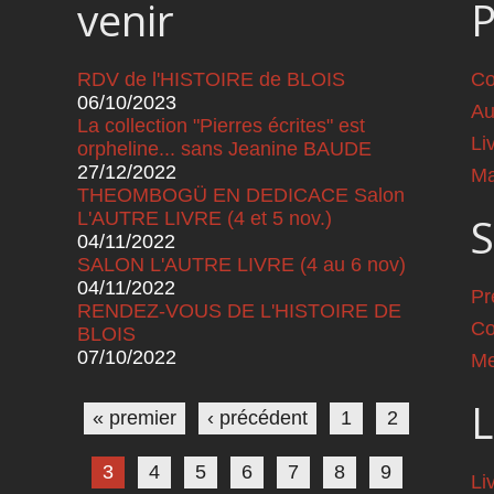
venir
RDV de l'HISTOIRE de BLOIS
Co
06/10/2023
Au
La collection "Pierres écrites" est
Li
orpheline... sans Jeanine BAUDE
27/12/2022
Ma
THEOMBOGÜ EN DEDICACE Salon
L'AUTRE LIVRE (4 et 5 nov.)
S
04/11/2022
SALON L'AUTRE LIVRE (4 au 6 nov)
04/11/2022
Pr
RENDEZ-VOUS DE L'HISTOIRE DE
Co
BLOIS
07/10/2022
Me
Pages
L
« premier
‹ précédent
1
2
3
4
5
6
7
8
9
Li