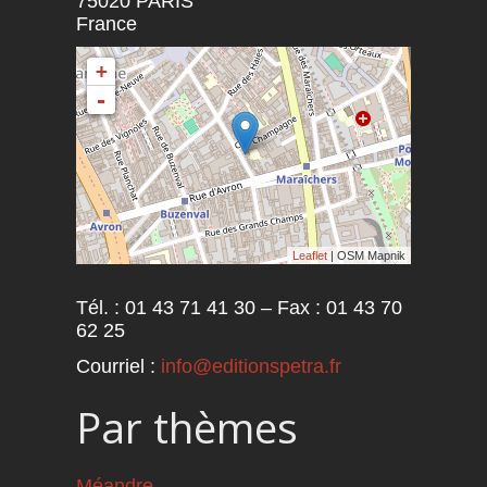
75020
PARIS
France
+
-
Leaflet
| OSM Mapnik
Tél. : 01 43 71 41 30 – Fax : 01 43 70
62 25
Courriel :
info@editionspetra.fr
Par thèmes
Méandre