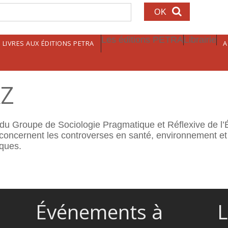
echerche
Les éditions PETRA
Librairie
LIVRES AUX ÉDITIONS PETRA
A
AZ
 du Groupe de Sociologie Pragmatique et Réflexive de l
oncernent les controverses en santé, environnement et é
iques.
Événements à
L