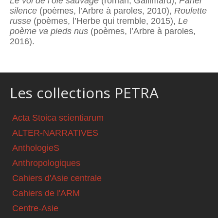
Le vol de l’oie sauvage
(roman, Gallimard),
Parler
silence
(poèmes, l’Arbre à paroles, 2010),
Roulette
russe
(poèmes, l’Herbe qui tremble, 2015),
Le
poème va pieds nus
(poèmes, l’Arbre à paroles,
2016).
Les collections PETRA
Acta Stoica scientiarum
ALTER-NARRATIVES
AnthologieS
Anthropologiques
Cahiers d'Asie centrale
Cahiers de l'ARM
Centre-Asie