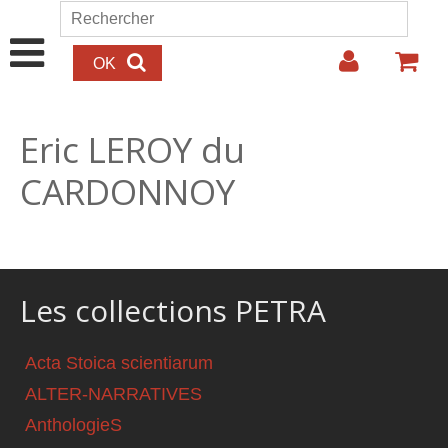
Aller au contenu principal
Rechercher
Formulaire de recherche
Eric LEROY du
CARDONNOY
Les collections PETRA
Acta Stoica scientiarum
ALTER-NARRATIVES
AnthologieS