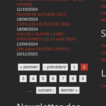
octobre)
Au
11/10/2024
Li
Marché de la Poésie 2024
18/06/2024
Ma
CATALOGUE POESIE 2024
18/06/2024
S
SALON L'AUTRE LIVRE -
PRINTEMPS (12-14 avril 2024)
12/04/2024
Pr
20e salon l'AUTRE LIVRE!!!
Co
10/11/2023
Pages
Me
« premier
‹ précédent
1
2
L
3
4
5
6
7
8
9
Li
…
suivant ›
dernier »