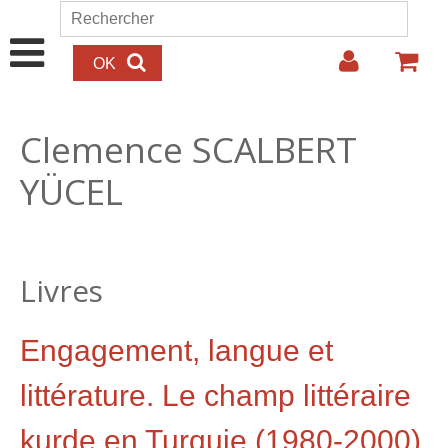
Aller au contenu principal
Rechercher
Formulaire de recherche
Clemence SCALBERT
YÜCEL
Livres
Engagement, langue et
littérature. Le champ littéraire
kurde en Turquie (1980-2000)