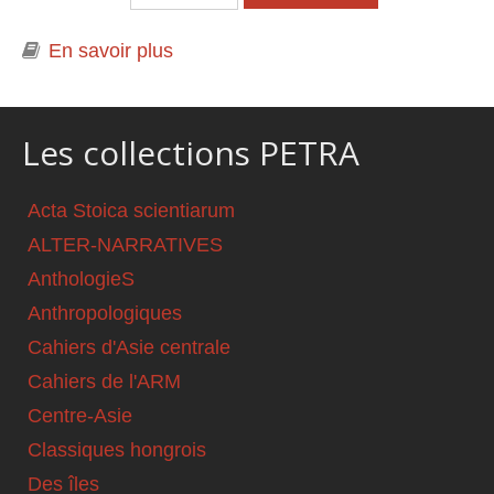
En savoir plus
à propos de Engagement, langue et
littérature. Le champ littéraire kurde
en Turquie (1980-2000)
Les collections PETRA
Acta Stoica scientiarum
ALTER-NARRATIVES
AnthologieS
Anthropologiques
Cahiers d'Asie centrale
Cahiers de l'ARM
Centre-Asie
Classiques hongrois
Des îles