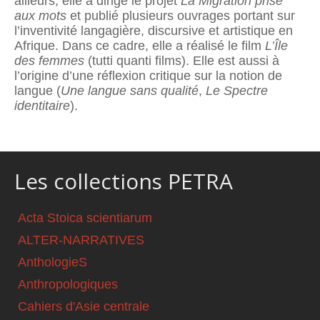
ailleurs, elle a dirigé le projet
La Migration prise
aux mots
et publié plusieurs ouvrages portant sur
l’inventivité langagière, discursive et artistique en
Afrique. Dans ce cadre, elle a réalisé le film
L’Île
des femmes
(tutti quanti films). Elle est aussi à
l’origine d’une réflexion critique sur la notion de
langue (
Une langue sans qualité
,
Le Spectre
identitaire
).
Les collections PETRA
Acta Stoica scientiarum
ALTER-NARRATIVES
AnthologieS
Anthropologiques
Cahiers d'Asie centrale