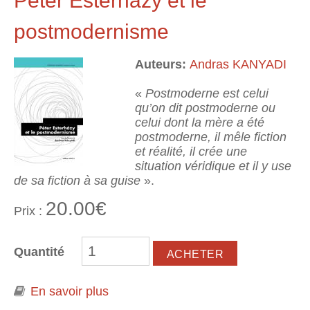
Peter Esterhazy et le
postmodernisme
Auteurs:
Andras KANYADI
«
Postmoderne est celui
qu’on dit postmoderne ou
celui dont la mère a été
postmoderne, il mêle fiction
et réalité, il crée une
situation véridique et il y use
de sa fiction à sa guise
».
20.00€
Prix :
Quantité
En savoir plus
à propos de Peter Esterhazy et le
postmodernisme