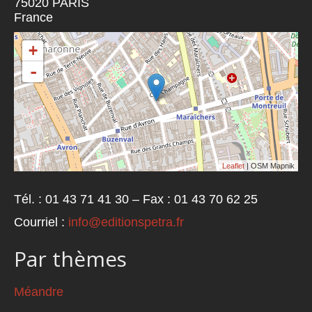
75020
PARIS
France
+
-
Leaflet
| OSM Mapnik
Tél. : 01 43 71 41 30 – Fax : 01 43 70 62 25
Courriel :
info@editionspetra.fr
Par thèmes
Méandre