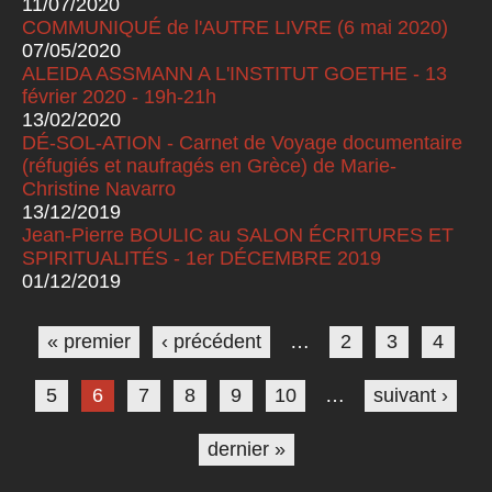
11/07/2020
COMMUNIQUÉ de l'AUTRE LIVRE (6 mai 2020)
07/05/2020
ALEIDA ASSMANN A L'INSTITUT GOETHE - 13
février 2020 - 19h-21h
13/02/2020
DÉ-SOL-ATION - Carnet de Voyage documentaire
(réfugiés et naufragés en Grèce) de Marie-
Christine Navarro
13/12/2019
Jean-Pierre BOULIC au SALON ÉCRITURES ET
SPIRITUALITÉS - 1er DÉCEMBRE 2019
01/12/2019
Pages
« premier
‹ précédent
…
2
3
4
5
6
7
8
9
10
…
suivant ›
dernier »